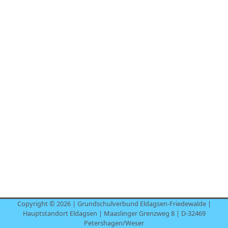
Copyright © 2026 | Grundschulverbund Eldagsen-Friedewalde |
Hauptstandort Eldagsen | Maaslinger Grenzweg 8 | D-32469
Petershagen/Weser