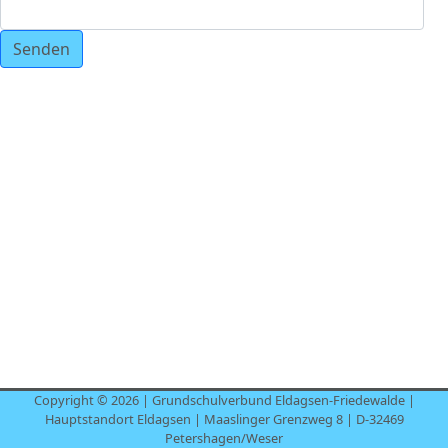
Senden
Copyright © 2026 | Grundschulverbund Eldagsen-Friedewalde |
Hauptstandort Eldagsen | Maaslinger Grenzweg 8 | D-32469
Petershagen/Weser