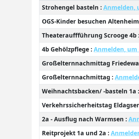
Beiträge
Strohengel basteln :
Anmelden, u
OGS-Kinder besuchen Altenheim
Theaterauffführung Scrooge 4b 
4b Gehölzpflege :
Anmelden, um d
Großelternnachmittag Friedewa
Großelternnachmittag :
Anmelde
Weihnachtsbacken/ -basteln 1a 
Verkehrssicherheitstag Eldagse
2a - Ausflug nach Warmsen :
Anm
Reitprojekt 1a und 2a :
Anmelden