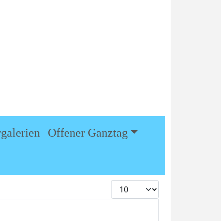
05707 / 639
info@gs-eldagsen.de
Maaslinger Grenzweg 8 32469
Petershagen
rgalerien
Offener Ganztag
Anzeige #