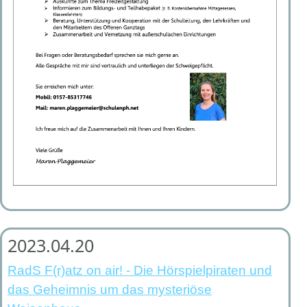
2023.04.20
RadS F(r)atz on air! - Die Hörspielpiraten und
das Geheimnis um das mysteriöse