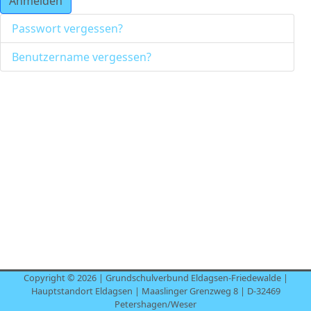
Anmelden
Passwort vergessen?
Benutzername vergessen?
Copyright © 2026 | Grundschulverbund Eldagsen-Friedewalde |
Hauptstandort Eldagsen | Maaslinger Grenzweg 8 | D-32469
Petershagen/Weser