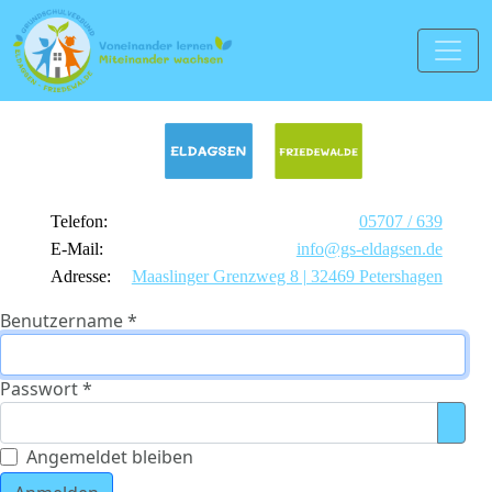
Telefon:
05707 / 639
E-Mail:
info@gs-eldagsen.de
Adresse:
Maaslinger Grenzweg 8 | 32469 Petershagen
Benutzername
*
Passwort
*
Pass
Angemeldet bleiben