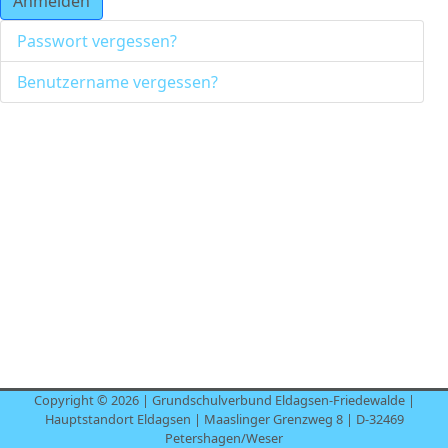
Anmelden
Passwort vergessen?
Benutzername vergessen?
Copyright © 2026 | Grundschulverbund Eldagsen-Friedewalde |
Hauptstandort Eldagsen | Maaslinger Grenzweg 8 | D-32469
Petershagen/Weser