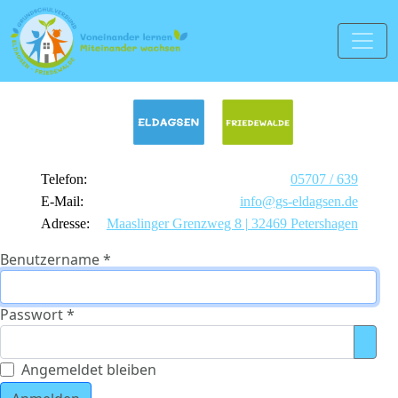
Telefon:
05707 / 639
E-Mail:
info@gs-eldagsen.de
Adresse:
Maaslinger Grenzweg 8 | 32469 Petershagen
Benutzername
*
Passwort
*
Pass
Angemeldet bleiben